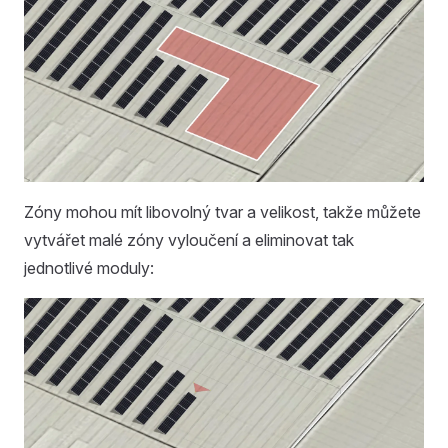
Zóny mohou mít libovolný tvar a velikost, takže můžete
vytvářet malé zóny vyloučení a eliminovat tak
jednotlivé moduly: