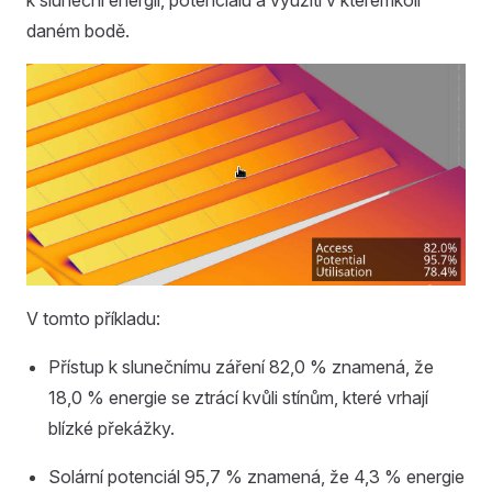
k sluneční energii, potenciálu a využití v kterémkoli
daném bodě.
V tomto příkladu:
Přístup k slunečnímu záření 82,0 % znamená, že
18,0 % energie se ztrácí kvůli stínům, které vrhají
blízké překážky.
Solární potenciál 95,7 % znamená, že 4,3 % energie